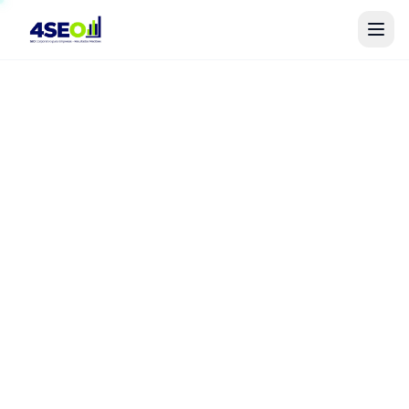
Llamar
Email
Servicios SEO
Consultoría y Estrategia
SEO Técnico
SEO On-Page
SEO Off-Page
SEO Local
SEO Ecommerce