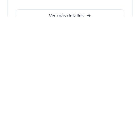
Ver más detalles
SEO Internacional
Estrategias de posicionamiento para
mercados globales. Implementación de
hreflang, geotargeting y localización de
contenidos para expansión internacional.
posicionamiento web internacional, SEO multiidioma